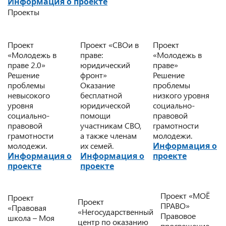
Информация о проекте
Проекты
Проект
Проект «СВОи в
Проект
«Молодежь в
праве:
«Молодежь в
праве 2.0»
юридический
праве»
Решение
фронт»
Решение
проблемы
Оказание
проблемы
невысокого
бесплатной
низкого уровня
уровня
юридической
социально-
социально-
помощи
правовой
правовой
участникам СВО,
грамотности
грамотности
а также членам
молодежи.
молодежи.
их семей.
Информация о
Информация о
Информация о
проекте
проекте
проекте
Проект «МОЁ
Проект
Проект
ПРАВО»
«Правовая
«Негосударственный
Правовое
школа – Моя
центр по оказанию
просвещение