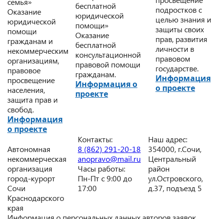
семья»
бесплатной
подростков с
Оказание
юридической
целью знания и
юридической
помощи»
защиты своих
помощи
Оказание
прав, развития
гражданам и
бесплатной
личности в
некоммерческим
консультационной
правовом
организациям,
правовой помощи
государстве.
правовое
гражданам.
Информация
просвещение
Информация о
о проекте
населения,
проекте
защита прав и
свобод.
Информация
о проекте
Контакты:
Наш адрес:
Автономная
8 (862) 291-20-18
354000, г.Сочи,
некоммерческая
anopravo@mail.ru
Центральный
организация
Часы работы:
район
город-курорт
Пн-Пт с 9:00 до
ул.Островского,
Сочи
17:00
д.37, подъезд 5
Краснодарского
края
Информация о персональных данных авторов заявок,