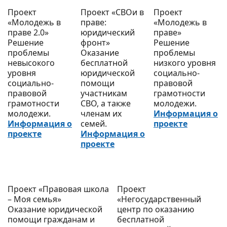
Проект
Проект «СВОи в
Проект
«Молодежь в
праве:
«Молодежь в
праве 2.0»
юридический
праве»
Решение
фронт»
Решение
проблемы
Оказание
проблемы
невысокого
бесплатной
низкого уровня
уровня
юридической
социально-
социально-
помощи
правовой
правовой
участникам
грамотности
грамотности
СВО, а также
молодежи.
молодежи.
членам их
Информация о
Информация о
семей.
проекте
проекте
Информация о
проекте
Проект «Правовая школа
Проект
– Моя семья»
«Негосударственный
Оказание юридической
центр по оказанию
помощи гражданам и
бесплатной