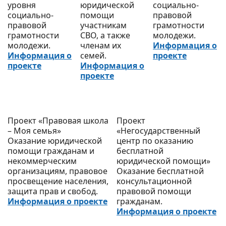
уровня
юридической
социально-
социально-
помощи
правовой
правовой
участникам
грамотности
грамотности
СВО, а также
молодежи.
молодежи.
членам их
Информация о
Информация о
семей.
проекте
проекте
Информация о
проекте
Проект «Правовая школа
Проект
– Моя семья»
«Негосударственный
Оказание юридической
центр по оказанию
помощи гражданам и
бесплатной
некоммерческим
юридической помощи»
организациям, правовое
Оказание бесплатной
просвещение населения,
консультационной
защита прав и свобод.
правовой помощи
Информация о проекте
гражданам.
Информация о проекте