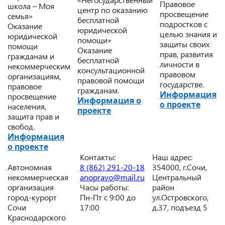
Правовое
школа – Моя
центр по оказанию
просвещение
семья»
бесплатной
подростков с
Оказание
юридической
целью знания и
юридической
помощи»
защиты своих
помощи
Оказание
прав, развития
гражданам и
бесплатной
личности в
некоммерческим
консультационной
правовом
организациям,
правовой помощи
государстве.
правовое
гражданам.
Информация
просвещение
Информация о
о проекте
населения,
проекте
защита прав и
свобод.
Информация
о проекте
Контакты:
Наш адрес:
Автономная
8 (862) 291-20-18
354000, г.Сочи,
некоммерческая
anopravo@mail.ru
Центральный
организация
Часы работы:
район
город-курорт
Пн-Пт с 9:00 до
ул.Островского,
Сочи
17:00
д.37, подъезд 5
Краснодарского