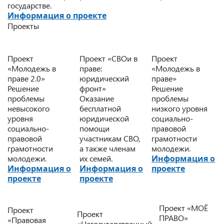
государстве.
Информация о проекте
Проекты
Проект
Проект «СВОи в
Проект
«Молодежь в
праве:
«Молодежь в
праве 2.0»
юридический
праве»
Решение
фронт»
Решение
проблемы
Оказание
проблемы
невысокого
бесплатной
низкого уровня
уровня
юридической
социально-
социально-
помощи
правовой
правовой
участникам СВО,
грамотности
грамотности
а также членам
молодежи.
молодежи.
их семей.
Информация о
Информация о
Информация о
проекте
проекте
проекте
Проект «МОЁ
Проект
Проект
ПРАВО»
«Правовая
«Негосударственный