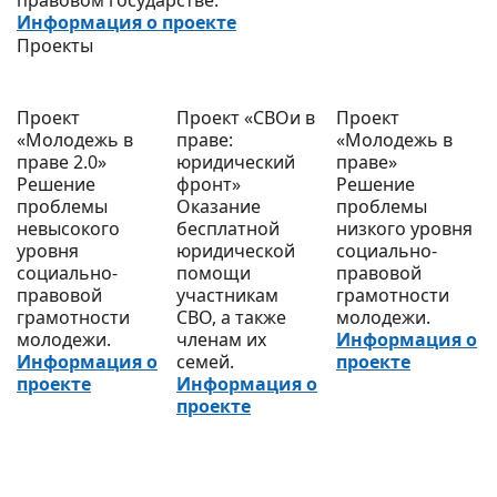
правовом государстве.
Информация о проекте
Проекты
Проект
Проект «СВОи в
Проект
«Молодежь в
праве:
«Молодежь в
праве 2.0»
юридический
праве»
Решение
фронт»
Решение
проблемы
Оказание
проблемы
невысокого
бесплатной
низкого уровня
уровня
юридической
социально-
социально-
помощи
правовой
правовой
участникам
грамотности
грамотности
СВО, а также
молодежи.
молодежи.
членам их
Информация о
Информация о
семей.
проекте
проекте
Информация о
проекте