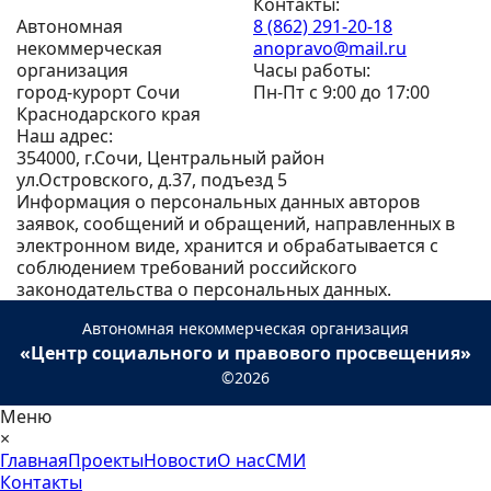
Контакты:
Автономная
8 (862) 291-20-18
некоммерческая
anopravo@mail.ru
организация
Часы работы:
город-курорт Сочи
Пн-Пт с 9:00 до 17:00
Краснодарского края
Наш адрес:
354000, г.Сочи, Центральный район
ул.Островского, д.37, подъезд 5
Информация о персональных данных авторов
заявок, сообщений и обращений, направленных в
электронном виде, хранится и обрабатывается с
соблюдением требований российского
законодательства о персональных данных.
Автономная некоммерческая организация
«Центр социального и правового просвещения»
©2026
Меню
×
Главная
Проекты
Новости
О нас
СМИ
Контакты