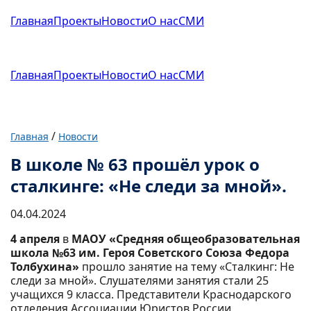
Главная
Проекты
Новости
О нас
СМИ
Главная
Проекты
Новости
О нас
СМИ
/
Главная
Новости
В школе № 63 прошёл урок о
сталкинге: «Не следи за мной».
04.04.2024
4 апреля
в
МАОУ «Средняя общеобразовательная
школа №63 им. Героя Советского Союза Федора
Толбухина»
прошло занятие на тему «Сталкинг: Не
следи за мной». Слушателями занятия стали 25
учащихся 9 класса. Представители Краснодарского
отделения Ассоциации Юристов России,