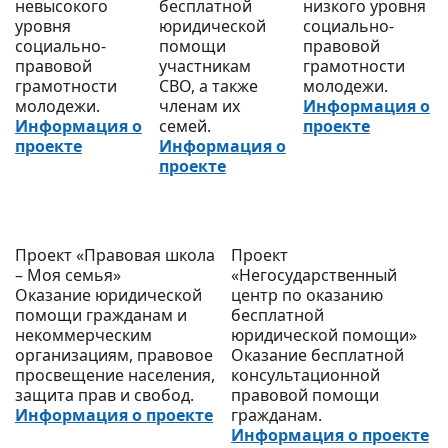
невысокого
бесплатной
низкого уровня
уровня
юридической
социально-
социально-
помощи
правовой
правовой
участникам
грамотности
грамотности
СВО, а также
молодежи.
молодежи.
членам их
Информация о
Информация о
семей.
проекте
проекте
Информация о
проекте
Проект «Правовая школа
Проект
– Моя семья»
«Негосударственный
Оказание юридической
центр по оказанию
помощи гражданам и
бесплатной
некоммерческим
юридической помощи»
организациям, правовое
Оказание бесплатной
просвещение населения,
консультационной
защита прав и свобод.
правовой помощи
Информация о проекте
гражданам.
Информация о проекте