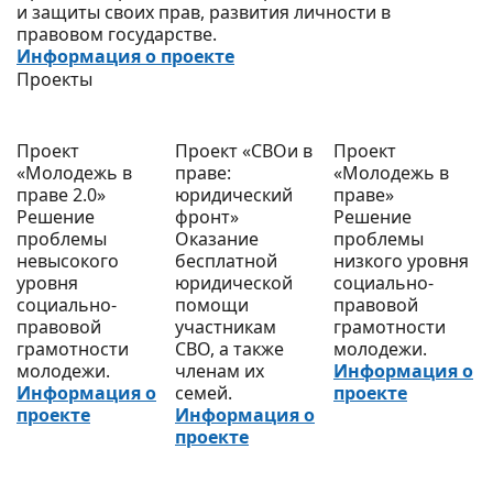
и защиты своих прав, развития личности в
правовом государстве.
Информация о проекте
Проекты
Проект
Проект «СВОи в
Проект
«Молодежь в
праве:
«Молодежь в
праве 2.0»
юридический
праве»
Решение
фронт»
Решение
проблемы
Оказание
проблемы
невысокого
бесплатной
низкого уровня
уровня
юридической
социально-
социально-
помощи
правовой
правовой
участникам
грамотности
грамотности
СВО, а также
молодежи.
молодежи.
членам их
Информация о
Информация о
семей.
проекте
проекте
Информация о
проекте