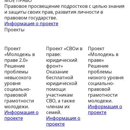
МОЁ ПРАВО
Правовое просвещение подростков с целью знания
и защиты своих прав, развития личности в
правовом государстве.
Информация о проекте
Проекты
Проект
Проект «СВОи в
Проект
«Молодежь в
праве:
«Молодежь в
праве 2.0»
юридический
праве»
Решение
фронт»
Решение
проблемы
Оказание
проблемы
невысокого
бесплатной
низкого уровня
уровня
юридической
социально-
социально-
помощи
правовой
правовой
участникам
грамотности
грамотности
СВО, а также
молодежи.
молодежи.
членам их
Информация о
Информация о
семей.
проекте
проекте
Информация о
проекте