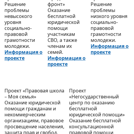
Решение
фронт»
Решение
проблемы
Оказание
проблемы
невысокого
бесплатной
низкого уровня
уровня
юридической
социально-
социально-
помощи
правовой
правовой
участникам
грамотности
грамотности
СВО, а также
молодежи.
молодежи.
членам их
Информация о
Информация о
семей.
проекте
проекте
Информация о
проекте
Проект «Правовая школа
Проект
– Моя семья»
«Негосударственный
Оказание юридической
центр по оказанию
помощи гражданам и
бесплатной
некоммерческим
юридической помощи»
организациям, правовое
Оказание бесплатной
просвещение населения,
консультационной
защита прав и свобод.
правовой помощи