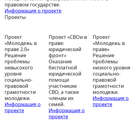
правовом государстве.
Информация о проекте
Проекты
Проект
Проект «СВОи в
Проект
«Молодежь в
праве:
«Молодежь в
праве 2.0»
юридический
праве»
Решение
фронт»
Решение
проблемы
Оказание
проблемы
невысокого
бесплатной
низкого уровня
уровня
юридической
социально-
социально-
помощи
правовой
правовой
участникам
грамотности
грамотности
СВО, а также
молодежи.
молодежи.
членам их
Информация о
Информация о
семей.
проекте
проекте
Информация о
проекте