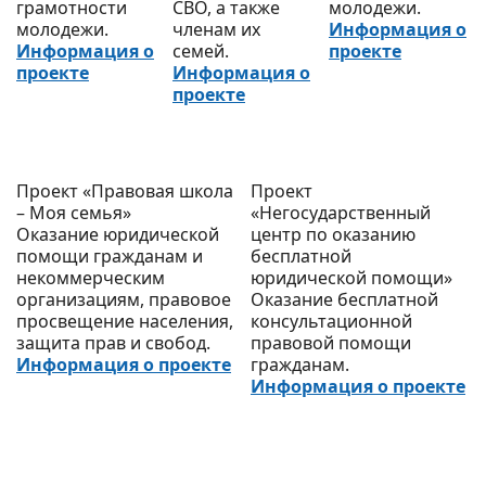
грамотности
СВО, а также
молодежи.
молодежи.
членам их
Информация о
Информация о
семей.
проекте
проекте
Информация о
проекте
Проект «Правовая школа
Проект
– Моя семья»
«Негосударственный
Оказание юридической
центр по оказанию
помощи гражданам и
бесплатной
некоммерческим
юридической помощи»
организациям, правовое
Оказание бесплатной
просвещение населения,
консультационной
защита прав и свобод.
правовой помощи
Информация о проекте
гражданам.
Информация о проекте