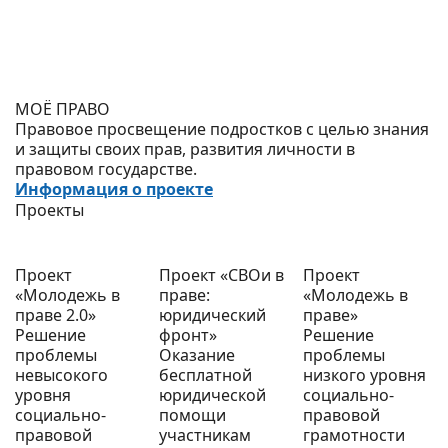
МОЁ ПРАВО
Правовое просвещение подростков с целью знания
и защиты своих прав, развития личности в
правовом государстве.
Информация о проекте
Проекты
Проект
Проект «СВОи в
Проект
«Молодежь в
праве:
«Молодежь в
праве 2.0»
юридический
праве»
Решение
фронт»
Решение
проблемы
Оказание
проблемы
невысокого
бесплатной
низкого уровня
уровня
юридической
социально-
социально-
помощи
правовой
правовой
участникам
грамотности