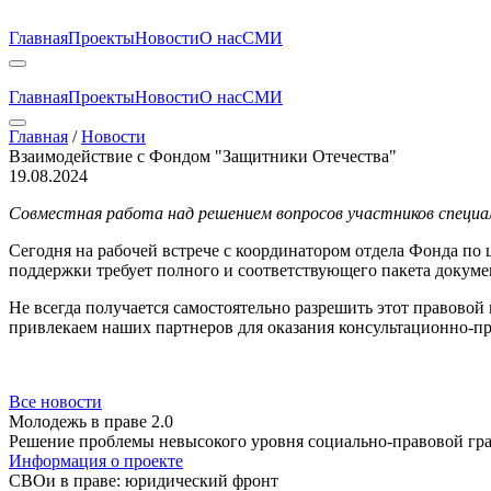
Главная
Проекты
Новости
О нас
СМИ
Главная
Проекты
Новости
О нас
СМИ
Главная
/
Новости
Взаимодействие с Фондом "Защитники Отечества"
19.08.2024
Совместная работа над решением вопросов участников специа
Сегодня на рабочей встрече с координатором отдела Фонда по
поддержки требует полного и соответствующего пакета докуме
Не всегда получается самостоятельно разрешить этот правовой
привлекаем наших партнеров для оказания консультационно-пр
Все новости
Молодежь в праве 2.0
Решение проблемы невысокого уровня социально-правовой гр
Информация о проекте
СВОи в праве: юридический фронт