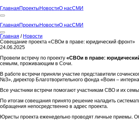
Главная
Проекты
Новости
О нас
СМИ
Главная
Проекты
Новости
О нас
СМИ
Главная
/
Новости
Совещание проекта «СВОи в праве: юридический фронт»
24.06.2025
Провели встречу по проекту
«СВОи в праве: юридически
семьям, проживающим в Сочи.
В работе встречи приняли участие представители сочинск
№3», директор Благотворительного фонда «Воин – интерна
Все участники встречи помогают участникам СВО и их сем
По итогам совещания принято решение наладить системат
обращения непосредственно в адрес проекта.
Юристы проекта еженедельно проводят личные приемы. Обрати