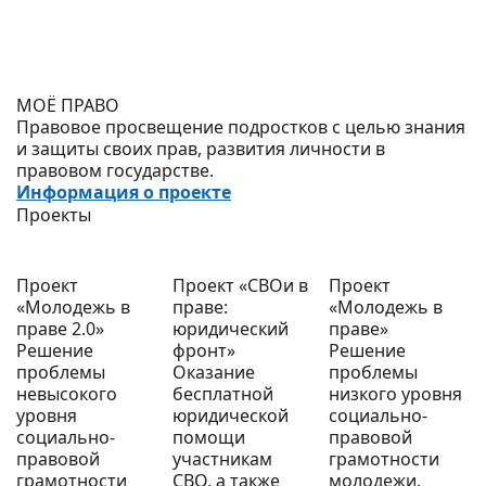
МОЁ ПРАВО
Правовое просвещение подростков с целью знания
и защиты своих прав, развития личности в
правовом государстве.
Информация о проекте
Проекты
Проект
Проект «СВОи в
Проект
«Молодежь в
праве:
«Молодежь в
праве 2.0»
юридический
праве»
Решение
фронт»
Решение
проблемы
Оказание
проблемы
невысокого
бесплатной
низкого уровня
уровня
юридической
социально-
социально-
помощи
правовой
правовой
участникам
грамотности
грамотности
СВО, а также
молодежи.