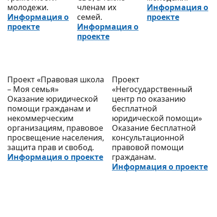
молодежи.
членам их
Информация о
Информация о
семей.
проекте
проекте
Информация о
проекте
Проект «Правовая школа
Проект
– Моя семья»
«Негосударственный
Оказание юридической
центр по оказанию
помощи гражданам и
бесплатной
некоммерческим
юридической помощи»
организациям, правовое
Оказание бесплатной
просвещение населения,
консультационной
защита прав и свобод.
правовой помощи
Информация о проекте
гражданам.
Информация о проекте