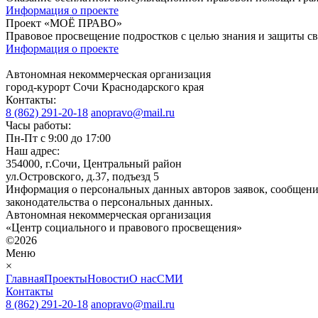
Информация о проекте
Проект «МОЁ ПРАВО»
Правовое просвещение подростков с целью знания и защиты сво
Информация о проекте
Автономная некоммерческая организация
город-курорт Сочи Краснодарского края
Контакты:
8 (862) 291-20-18
anopravo@mail.ru
Часы работы:
Пн-Пт с 9:00 до 17:00
Наш адрес:
354000, г.Сочи, Центральный район
ул.Островского, д.37, подъезд 5
Информация о персональных данных авторов заявок, сообщени
законодательства о персональных данных.
Автономная некоммерческая организация
«Центр социального и правового просвещения»
©2026
Меню
×
Главная
Проекты
Новости
О нас
СМИ
Контакты
8 (862) 291-20-18
anopravo@mail.ru