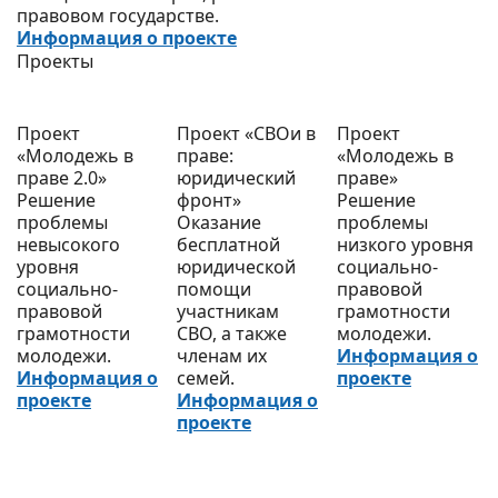
правовом государстве.
Информация о проекте
Проекты
Проект
Проект «СВОи в
Проект
«Молодежь в
праве:
«Молодежь в
праве 2.0»
юридический
праве»
Решение
фронт»
Решение
проблемы
Оказание
проблемы
невысокого
бесплатной
низкого уровня
уровня
юридической
социально-
социально-
помощи
правовой
правовой
участникам
грамотности
грамотности
СВО, а также
молодежи.
молодежи.
членам их
Информация о
Информация о
семей.
проекте
проекте
Информация о
проекте