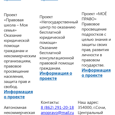
Проект «МОЁ
Проект
Проект
ПРАВО»
«Правовая
«Негосударственный
Правовое
школа – Моя
центр по оказанию
просвещение
семья»
бесплатной
подростков с
Оказание
юридической
целью знания и
юридической
помощи»
защиты своих
помощи
Оказание
прав, развития
гражданам и
бесплатной
личности в
некоммерческим
консультационной
правовом
организациям,
правовой помощи
государстве.
правовое
гражданам.
Информация
просвещение
Информация о
о проекте
населения,
проекте
защита прав и
свобод.
Информация
о проекте
Контакты:
Наш адрес:
Автономная
8 (862) 291-20-18
354000, г.Сочи,
некоммерческая
anopravo@mail.ru
Центральный