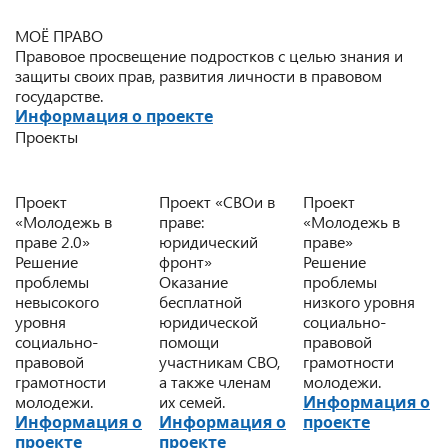
МОЁ ПРАВО
Правовое просвещение подростков с целью знания и
защиты своих прав, развития личности в правовом
государстве.
Информация о проекте
Проекты
Проект
Проект «СВОи в
Проект
«Молодежь в
праве:
«Молодежь в
праве 2.0»
юридический
праве»
Решение
фронт»
Решение
проблемы
Оказание
проблемы
невысокого
бесплатной
низкого уровня
уровня
юридической
социально-
социально-
помощи
правовой
правовой
участникам СВО,
грамотности
грамотности
а также членам
молодежи.
молодежи.
их семей.
Информация о
Информация о
Информация о
проекте
проекте
проекте