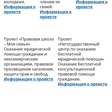
молодежи.
членам их
Информация о
Информация о
семей.
проекте
проекте
Информация о
проекте
Проект «Правовая школа
Проект
– Моя семья»
«Негосударственный
Оказание юридической
центр по оказанию
помощи гражданам и
бесплатной
некоммерческим
юридической помощи»
организациям, правовое
Оказание бесплатной
просвещение населения,
консультационной
защита прав и свобод.
правовой помощи
Информация о проекте
гражданам.
Информация о проекте