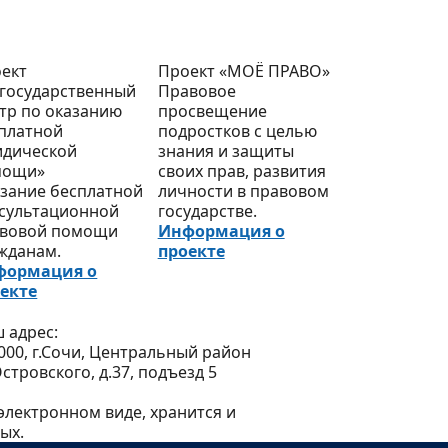
ект
Проект «МОЁ ПРАВО»
государственный
Правовое
тр по оказанию
просвещение
платной
подростков с целью
дической
знания и защиты
мощи»
своих прав, развития
зание бесплатной
личности в правовом
сультационной
государстве.
вовой помощи
Информация о
жданам.
проекте
формация о
екте
 адрес:
000, г.Сочи, Центральный район
Островского, д.37, подъезд 5
лектронном виде, хранится и
ых.