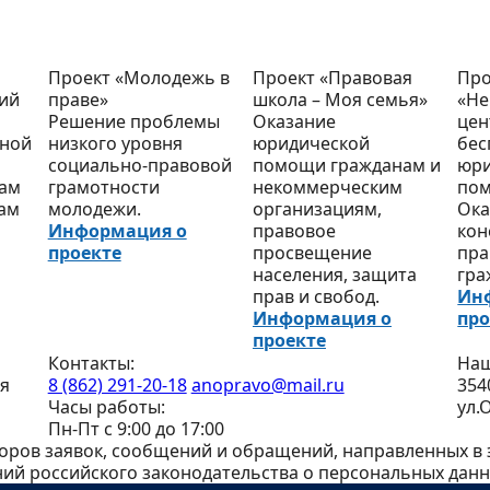
Проект «Молодежь в
Проект «Правовая
Про
кий
праве»
школа – Моя семья»
«Не
Решение проблемы
Оказание
цен
тной
низкого уровня
юридической
бес
социально-правовой
помощи гражданам и
юри
кам
грамотности
некоммерческим
по
нам
молодежи.
организациям,
Ока
Информация о
правовое
кон
проекте
просвещение
пра
населения, защита
гра
прав и свобод.
Ин
Информация о
про
проекте
Контакты:
Наш
я
8 (862) 291-20-18
anopravo@mail.ru
354
Часы работы:
ул.
Пн-Пт с 9:00 до 17:00
ров заявок, сообщений и обращений, направленных в э
ий российского законодательства о персональных данн