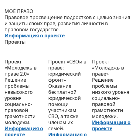
МОЁ ПРАВО
Правовое просвещение подростков с целью знания
и защиты своих прав, развития личности в
правовом государстве.
Информация о проекте
Проекты
Проект
Проект «СВОи в
Проект
«Молодежь в
праве:
«Молодежь в
праве 2.0»
юридический
праве»
Решение
фронт»
Решение
проблемы
Оказание
проблемы
невысокого
бесплатной
низкого уровня
уровня
юридической
социально-
социально-
помощи
правовой
правовой
участникам
грамотности
грамотности
СВО, а также
молодежи.
молодежи.
членам их
Информация о
Информация о
семей.
проекте
проекте
Информация о