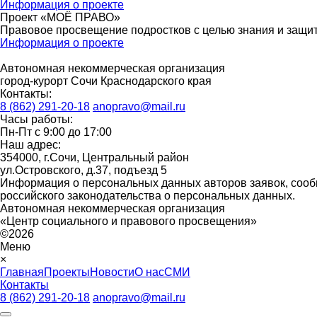
Информация о проекте
Проект «МОЁ ПРАВО»
Правовое просвещение подростков с целью знания и защиты
Информация о проекте
Автономная некоммерческая организация
город-курорт Сочи Краснодарского края
Контакты:
8 (862) 291-20-18
anopravo@mail.ru
Часы работы:
Пн-Пт с 9:00 до 17:00
Наш адрес:
354000, г.Сочи, Центральный район
ул.Островского, д.37, подъезд 5
Информация о персональных данных авторов заявок, сооб
российского законодательства о персональных данных.
Автономная некоммерческая организация
«Центр социального и правового просвещения»
©2026
Меню
×
Главная
Проекты
Новости
О нас
СМИ
Контакты
8 (862) 291-20-18
anopravo@mail.ru