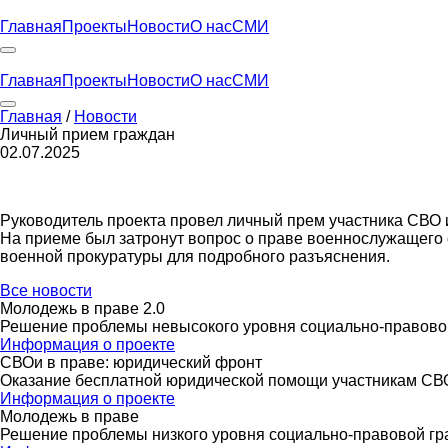
Главная
Проекты
Новости
О нас
СМИ
Главная
Проекты
Новости
О нас
СМИ
Главная
/
Новости
Личный прием граждан
02.07.2025
Руководитель проекта провел личный прем участника СВО и
На приеме был затронут вопрос о праве военнослужащего 
военной прокуратуры для подробного разъяснения.
Все новости
Молодежь в праве 2.0
Решение проблемы невысокого уровня социально-правово
Информация о проекте
СВОи в праве: юридический фронт
Оказание бесплатной юридической помощи участникам СВО,
Информация о проекте
Молодежь в праве
Решение проблемы низкого уровня социально-правовой гр