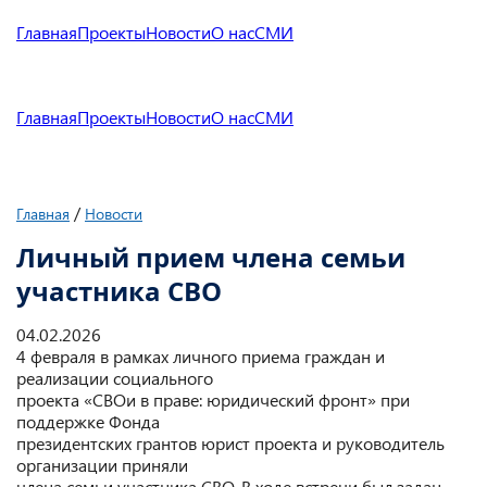
Главная
Проекты
Новости
О нас
СМИ
Главная
Проекты
Новости
О нас
СМИ
/
Главная
Новости
Личный прием члена семьи
участника СВО
04.02.2026
4 февраля в рамках личного приема граждан и
реализации социального
проекта «СВОи в праве: юридический фронт» при
поддержке Фонда
президентских грантов юрист проекта и руководитель
организации приняли
члена семьи участника СВО. В ходе встречи был задан