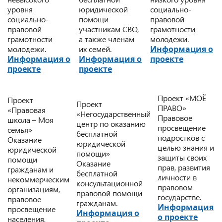
уровня
юридической
социально-
социально-
помощи
правовой
правовой
участникам СВО,
грамотности
грамотности
а также членам
молодежи.
молодежи.
их семей.
Информация о
Информация о
Информация о
проекте
проекте
проекте
Проект «МОЁ
Проект
Проект
ПРАВО»
«Правовая
«Негосударственный
Правовое
школа – Моя
центр по оказанию
просвещение
семья»
бесплатной
подростков с
Оказание
юридической
целью знания и
юридической
помощи»
защиты своих
помощи
Оказание
прав, развития
гражданам и
бесплатной
личности в
некоммерческим
консультационной
правовом
организациям,
правовой помощи
государстве.
правовое
гражданам.
Информация
просвещение
Информация о
о проекте
населения,