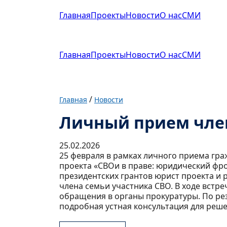
Главная
Проекты
Новости
О нас
СМИ
Главная
Проекты
Новости
О нас
СМИ
/
Главная
Новости
Личный прием член
25.02.2026
25 февраля в рамках личного приема гр
проекта «СВОи в праве: юридический фр
президентских грантов юрист проекта и
члена семьи участника СВО. В ходе встре
обращения в органы прокуратуры. По рез
подробная устная консультация для реш