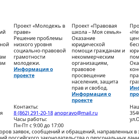
Проект «Молодежь в
Проект «Правовая
Про
кий
праве»
школа – Моя семья»
«Не
Решение проблемы
Оказание
цен
тной
низкого уровня
юридической
бес
социально-правовой
помощи гражданам и
юри
кам
грамотности
некоммерческим
по
нам
молодежи.
организациям,
Ока
Информация о
правовое
кон
проекте
просвещение
пра
населения, защита
гра
прав и свобод.
Ин
Информация о
про
проекте
Контакты:
Наш
я
8 (862) 291-20-18
anopravo@mail.ru
354
Часы работы:
ул.
Пн-Пт с 9:00 до 17:00
ров заявок, сообщений и обращений, направленных в э
ий российского законодательства о персональных данн