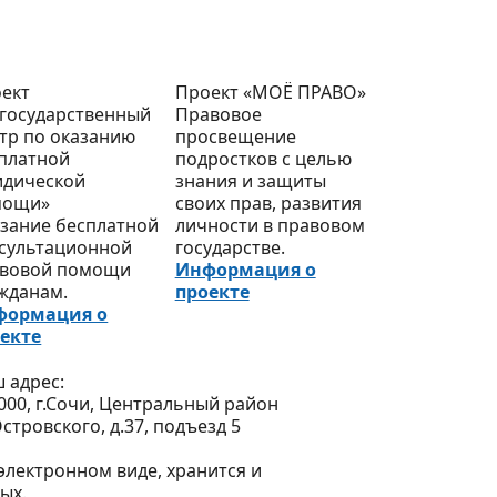
ект
Проект «МОЁ ПРАВО»
государственный
Правовое
тр по оказанию
просвещение
платной
подростков с целью
дической
знания и защиты
мощи»
своих прав, развития
зание бесплатной
личности в правовом
сультационной
государстве.
вовой помощи
Информация о
жданам.
проекте
формация о
екте
 адрес:
000, г.Сочи, Центральный район
Островского, д.37, подъезд 5
лектронном виде, хранится и
ых.