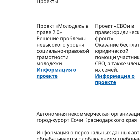
Проекты
Проект «Молодежь в
Проект «СВОи в
праве 2.0»
праве: юридичес
Решение проблемы
фронт»
невысокого уровня
Оказание беспла
социально-правовой
юридической
грамотности
помощи участни
молодежи.
СВО, а также чле
Информация о
их семей.
проекте
Информация о
проекте
Автономная некоммерческая организаци
город-курорт Сочи Краснодарского края
Информация о персональных данных авто
обрабатывается с соблюдением требован