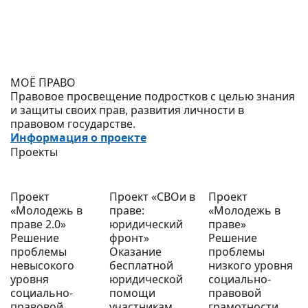
МОЁ ПРАВО
Правовое просвещение подростков с целью знания
и защиты своих прав, развития личности в
правовом государстве.
Информация о проекте
Проекты
Проект
Проект «СВОи в
Проект
«Молодежь в
праве:
«Молодежь в
праве 2.0»
юридический
праве»
Решение
фронт»
Решение
проблемы
Оказание
проблемы
невысокого
бесплатной
низкого уровня
уровня
юридической
социально-
социально-
помощи
правовой
правовой
участникам
грамотности