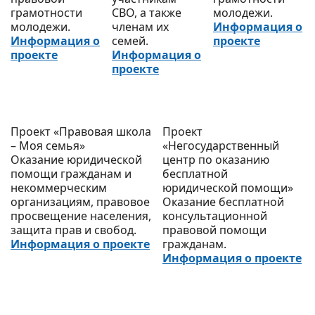
грамотности
СВО, а также
молодежи.
молодежи.
членам их
Информация о
Информация о
семей.
проекте
проекте
Информация о
проекте
Проект «Правовая школа
Проект
– Моя семья»
«Негосударственный
Оказание юридической
центр по оказанию
помощи гражданам и
бесплатной
некоммерческим
юридической помощи»
организациям, правовое
Оказание бесплатной
просвещение населения,
консультационной
защита прав и свобод.
правовой помощи
Информация о проекте
гражданам.
Информация о проекте