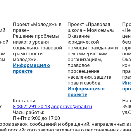
Проект «Молодежь в
Проект «Правовая
Про
кий
праве»
школа – Моя семья»
«Не
Решение проблемы
Оказание
цен
тной
низкого уровня
юридической
бес
социально-правовой
помощи гражданам и
юри
кам
грамотности
некоммерческим
по
нам
молодежи.
организациям,
Ока
Информация о
правовое
кон
проекте
просвещение
пра
населения, защита
гра
прав и свобод.
Ин
Информация о
про
проекте
Контакты:
Наш
я
8 (862) 291-20-18
anopravo@mail.ru
354
Часы работы:
ул.
Пн-Пт с 9:00 до 17:00
ров заявок, сообщений и обращений, направленных в э
ий российского законодательства о персональных данн