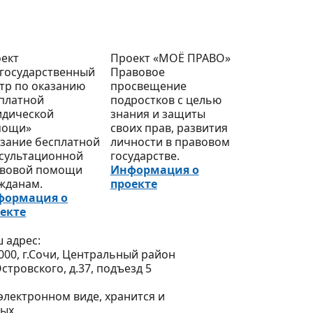
ект
Проект «МОЁ ПРАВО»
государственный
Правовое
тр по оказанию
просвещение
платной
подростков с целью
дической
знания и защиты
мощи»
своих прав, развития
зание бесплатной
личности в правовом
сультационной
государстве.
вовой помощи
Информация о
жданам.
проекте
формация о
екте
 адрес:
000, г.Сочи, Центральный район
Островского, д.37, подъезд 5
лектронном виде, хранится и
ых.