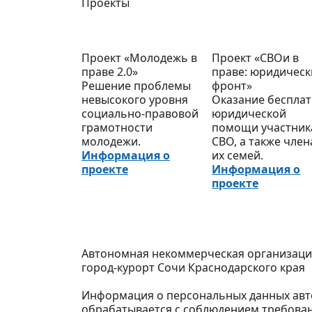
Проекты
Проект «Молодежь в
Проект «СВОи в
праве 2.0»
праве: юридичес
Решение проблемы
фронт»
невысокого уровня
Оказание беспла
социально-правовой
юридической
грамотности
помощи участни
молодежи.
СВО, а также чле
Информация о
их семей.
проекте
Информация о
проекте
Автономная некоммерческая организаци
город-курорт Сочи Краснодарского края
Информация о персональных данных авто
обрабатывается с соблюдением требован