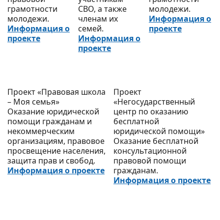
грамотности
СВО, а также
молодежи.
молодежи.
членам их
Информация о
Информация о
семей.
проекте
проекте
Информация о
проекте
Проект «Правовая школа
Проект
– Моя семья»
«Негосударственный
Оказание юридической
центр по оказанию
помощи гражданам и
бесплатной
некоммерческим
юридической помощи»
организациям, правовое
Оказание бесплатной
просвещение населения,
консультационной
защита прав и свобод.
правовой помощи
Информация о проекте
гражданам.
Информация о проекте