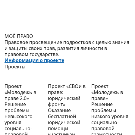
МОЁ ПРАВО
Правовое просвещение подростков с целью знания
и защиты своих прав, развития личности в
правовом государстве.
Информация о проекте
Проекты
Проект
Проект «СВОи в
Проект
«Молодежь в
праве:
«Молодежь в
праве 2.0»
юридический
праве»
Решение
фронт»
Решение
проблемы
Оказание
проблемы
невысокого
бесплатной
низкого уровня
уровня
юридической
социально-
социально-
помощи
правовой
правовой
участникам
грамотности