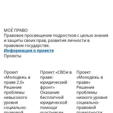
МОЁ ПРАВО
Правовое просвещение подростков с целью знания
и защиты своих прав, развития личности в
правовом государстве.
Информация о проекте
Проекты
Проект
Проект «СВОи в
Проект
«Молодежь в
праве:
«Молодежь в
праве 2.0»
юридический
праве»
Решение
фронт»
Решение
проблемы
Оказание
проблемы
невысокого
бесплатной
низкого уровня
уровня
юридической
социально-
социально-
помощи
правовой
правовой
участникам
грамотности