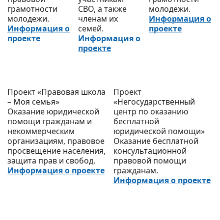
грамотности
СВО, а также
молодежи.
молодежи.
членам их
Информация о
Информация о
семей.
проекте
проекте
Информация о
проекте
Проект «Правовая школа
Проект
– Моя семья»
«Негосударственный
Оказание юридической
центр по оказанию
помощи гражданам и
бесплатной
некоммерческим
юридической помощи»
организациям, правовое
Оказание бесплатной
просвещение населения,
консультационной
защита прав и свобод.
правовой помощи
Информация о проекте
гражданам.
Информация о проекте