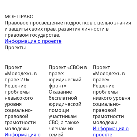
МОЁ ПРАВО
Правовое просвещение подростков с целью знания
и защиты своих прав, развития личности в
правовом государстве.
Информация о проекте
Проекты
Проект
Проект «СВОи в
Проект
«Молодежь в
праве:
«Молодежь в
праве 2.0»
юридический
праве»
Решение
фронт»
Решение
проблемы
Оказание
проблемы
невысокого
бесплатной
низкого уровня
уровня
юридической
социально-
социально-
помощи
правовой
правовой
участникам
грамотности
грамотности
СВО, а также
молодежи.
молодежи.
членам их
Информация о
Информация о
семей.
проекте