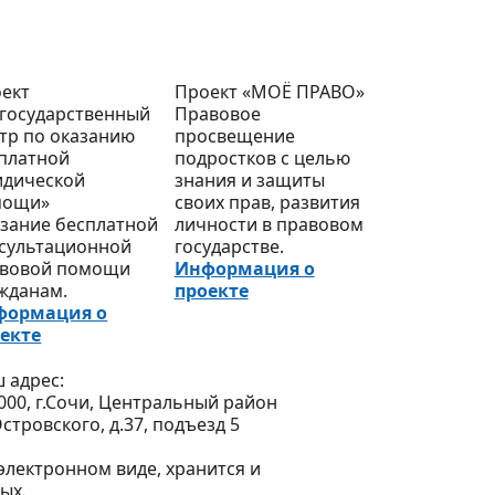
ект
Проект «МОЁ ПРАВО»
государственный
Правовое
тр по оказанию
просвещение
платной
подростков с целью
дической
знания и защиты
мощи»
своих прав, развития
зание бесплатной
личности в правовом
сультационной
государстве.
вовой помощи
Информация о
жданам.
проекте
формация о
екте
 адрес:
000, г.Сочи, Центральный район
Островского, д.37, подъезд 5
лектронном виде, хранится и
ых.