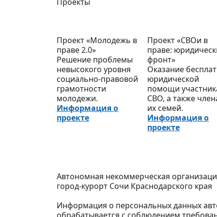
Проекты
Проект «Молодежь в
Проект «СВОи в
праве 2.0»
праве: юридичес
Решение проблемы
фронт»
невысокого уровня
Оказание беспла
социально-правовой
юридической
грамотности
помощи участни
молодежи.
СВО, а также чле
Информация о
их семей.
проекте
Информация о
проекте
Автономная некоммерческая организаци
город-курорт Сочи Краснодарского края
Информация о персональных данных авто
обрабатывается с соблюдением требован