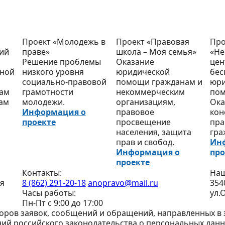
Проект «Молодежь в
Проект «Правовая
Про
кий
праве»
школа – Моя семья»
«Не
Решение проблемы
Оказание
цен
тной
низкого уровня
юридической
бес
социально-правовой
помощи гражданам и
юри
кам
грамотности
некоммерческим
по
нам
молодежи.
организациям,
Ока
Информация о
правовое
кон
проекте
просвещение
пра
населения, защита
гра
прав и свобод.
Ин
Информация о
про
проекте
Контакты:
Наш
я
8 (862) 291-20-18
anopravo@mail.ru
354
Часы работы:
ул.
Пн-Пт с 9:00 до 17:00
ров заявок, сообщений и обращений, направленных в э
ий российского законодательства о персональных данн